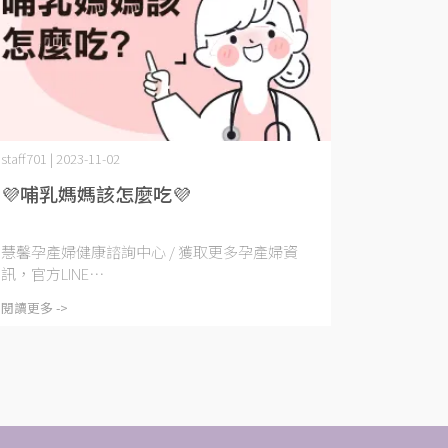
staff701 | 2023-11-02
💜哺乳媽媽該怎麼吃💜
慧馨孕產婦健康諮詢中心 / 獲取更多孕產婦資
訊，官方LINE⋯
閱讀更多 ->