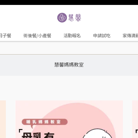
月子餐
術後餐/小產餐
活動報名
申請試吃
家傳滴
慧馨媽媽教室